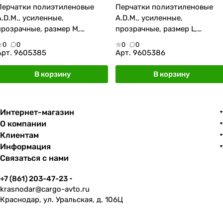
Перчатки полиэтиленовые
Перчатки полиэтиленовые
A.D.M., усиленные,
A.D.M., усиленные,
прозрачные, размер M,
прозрачные, размер L,
100шт./уп.
100шт./уп.
0
0
0
0
Арт.
9605385
Арт.
9605386
В корзину
В корзину
Интернет-магазин
О компании
Клиентам
Информация
Связаться с нами
+7 (861) 203-47-23
krasnodar@cargo-avto.ru
Краснодар, ул. Уральская, д. 106Ц