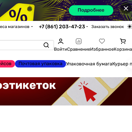
×
+7 (861) 203-47-23
еса магазинов
Заказать звонок
Войти
Сравнение
Избранное
Корзина
ейсов
Почтовая упаковка
Упаковочная бумага
Курьер 