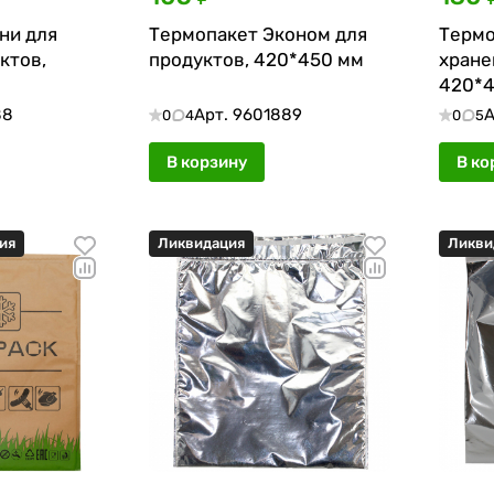
ни для
Термопакет Эконом для
Термо
ктов,
продуктов, 420*450 мм
хране
420*4
88
Арт.
9601889
А
0
4
0
5
В корзину
В ко
ия
Ликвидация
Ликви