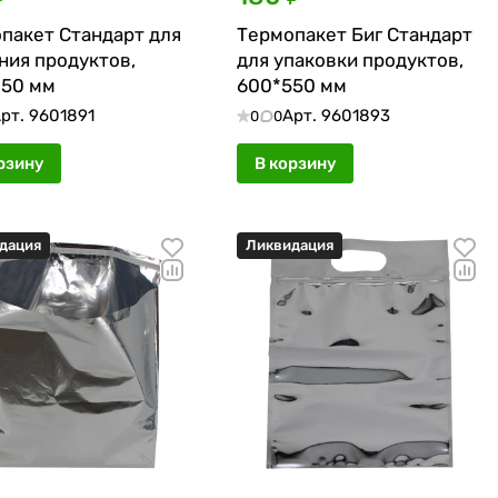
пакет Стандарт для
Термопакет Биг Стандарт
ния продуктов,
для упаковки продуктов,
50 мм
600*550 мм
рт.
9601891
Арт.
9601893
0
0
рзину
В корзину
дация
Ликвидация