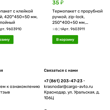
35 ₽
пакет с клейкой
Термопакет с прорубной
й, 420*450+50 мм,
ручкой, zip-lock,
слойный
250*400+50 мм,
однослойный
рт.
9603910
Арт.
9603911
0
1
рзину
В корзину
ия
Связаться с нами
+7 (861) 203-47-23
ем к ознакомлению
krasnodar@cargo-avto.ru
отзыв
Краснодар, ул. Уральская, д.
106Ц