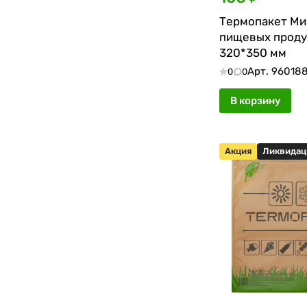
Термопакет Ми
пищевых проду
320*350 мм
Арт.
96018
0
0
В корзину
Акция
Ликвидац