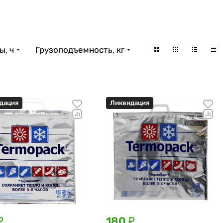
ы, ч
Грузоподъемность, кг
дация
Ликвидация
₽
180 ₽