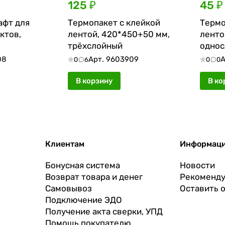
125 ₽
45 ₽
афт для
Термопакет с клейкой
Термо
ктов,
лентой, 420*450+50 мм,
ленто
трёхслойный
одно
08
Арт.
9603909
А
0
6
0
0
В корзину
В ко
Клиентам
Информац
Бонусная система
Новости
Возврат товара и денег
Рекоменду
Самовывоз
Оставить 
Подключение ЭДО
Получение акта сверки, УПД
Помощь покупателю