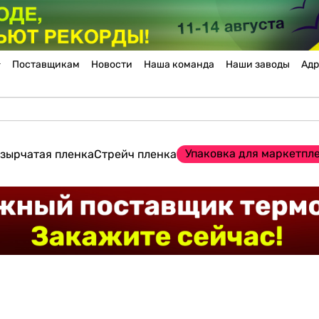
Поставщикам
Новости
Наша команда
Наши заводы
Адр
Упаковка для маркетпл
зырчатая пленка
Стрейч пленка