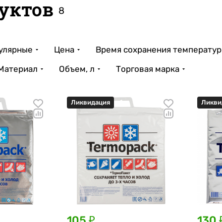
уктов
8
улярные
Цена
Время сохранения температур
Материал
Объем, л
Торговая марка
Ликвидация
Ликви
105 ₽
130 