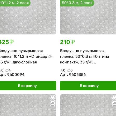
10*1.2 м, 2 слоя
50*0.3 м, 2 слоя
425 ₽
210 ₽
Воздушно пузырьковая
Воздушно пузырьковая
пленка, 10*1.2 м «Стандарт»,
пленка, 50*0.3 м «Оптима
55 г/м², двухслойная
компакт», 35 г/м²,
двухслойная
0
4
0
0
Арт.
9600094
Арт.
9605356
В корзину
В корзину