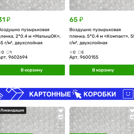
31 ₽
65 ₽
Воздушно пузырьковая
Воздушно пузырьковая
пленка, 2*0.4 м «МалышОК»,
пленка, 5*0.4 м «Компакт», 5
55 г/м², двухслойная
г/м², двухслойная
0
1
0
5
Арт.
9602694
Арт.
9600155
В корзину
В корзину
Ликвидация