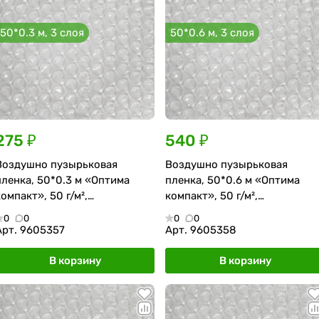
50*0.3 м, 3 слоя
50*0.6 м, 3 слоя
275 ₽
540 ₽
Воздушно пузырьковая
Воздушно пузырьковая
пленка, 50*0.3 м «Оптима
пленка, 50*0.6 м «Оптима
компакт», 50 г/м²,
компакт», 50 г/м²,
трёхслойная
трёхслойная
0
0
0
0
Арт.
9605357
Арт.
9605358
В корзину
В корзину