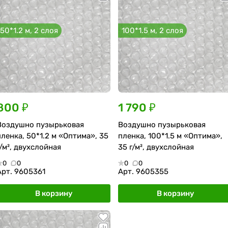
50*1.2 м, 2 слоя
100*1.5 м, 2 слоя
800 ₽
1 790 ₽
Воздушно пузырьковая
Воздушно пузырьковая
пленка, 50*1.2 м «Оптима», 35
пленка, 100*1.5 м «Оптима»,
г/м², двухслойная
35 г/м², двухслойная
0
0
0
0
Арт.
9605361
Арт.
9605355
В корзину
В корзину