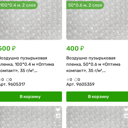
100*0.4 м, 2 слоя
50*0.6 м, 2 слоя
500 ₽
400 ₽
Воздушно пузырьковая
Воздушно пузырьковая
пленка, 100*0.4 м «Оптима
пленка, 50*0.6 м «Оптима
компакт», 35 г/м²,
компакт», 35 г/м²,
двухслойная
двухслойная
0
0
0
0
Арт.
9605317
Арт.
9605359
В корзину
В корзину