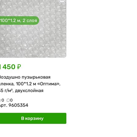
100*1.2 м, 2 слоя
1 450 ₽
Воздушно пузырьковая
пленка, 100*1.2 м «Оптима»,
35 г/м², двухслойная
0
0
Арт.
9605354
В корзину