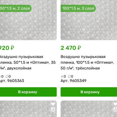
50*1.5 м, 2 слоя
100*1.5 м, 3 слоя
920 ₽
2 470 ₽
Воздушно пузырьковая
Воздушно пузырьковая
пленка, 50*1.5 м «Оптима», 35
пленка, 100*1.5 м «Оптима»,
г/м², двухслойная
50 г/м², трёхслойная
0
0
0
0
Арт.
9605363
Арт.
9605349
В корзину
В корзину