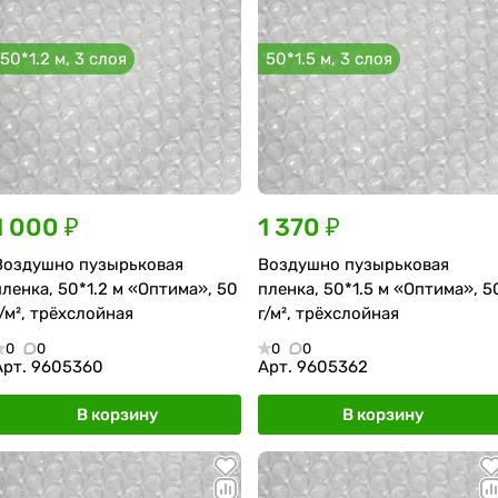
50*1.2 м, 3 слоя
50*1.5 м, 3 слоя
1 000 ₽
1 370 ₽
Воздушно пузырьковая
Воздушно пузырьковая
пленка, 50*1.2 м «Оптима», 50
пленка, 50*1.5 м «Оптима», 5
г/м², трёхслойная
г/м², трёхслойная
0
0
0
0
Арт.
9605360
Арт.
9605362
В корзину
В корзину