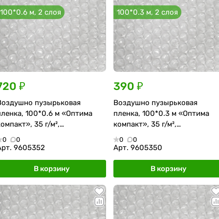
100*0.6 м, 2 слоя
100*0.3 м, 2 слоя
720 ₽
390 ₽
Воздушно пузырьковая
Воздушно пузырьковая
пленка, 100*0.6 м «Оптима
пленка, 100*0.3 м «Оптима
компакт», 35 г/м²,
компакт», 35 г/м²,
двухслойная
двухслойная
0
0
0
0
Арт.
9605352
Арт.
9605350
В корзину
В корзину