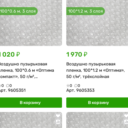
100*0.6 м, 3 слоя
100*1.2 м, 3 слоя
1 020 ₽
1 970 ₽
Воздушно пузырьковая
Воздушно пузырьковая
пленка, 100*0.6 м «Оптима
пленка, 100*1.2 м «Оптима»,
компакт», 50 г/м²,
50 г/м², трёхслойная
трёхслойная
0
0
0
0
Арт.
9605351
Арт.
9605353
В корзину
В корзину