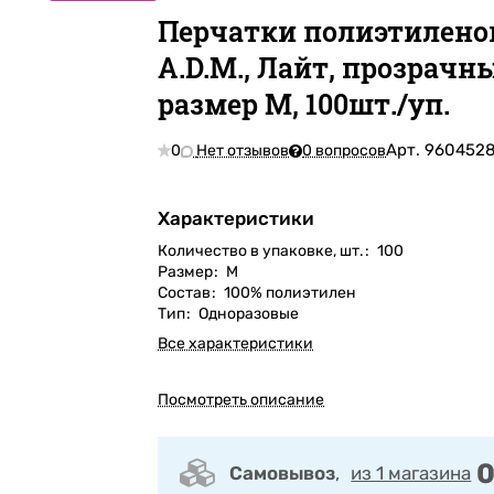
Перчатки полиэтилен
A.D.M., Лайт, прозрачны
размер M, 100шт./уп.
Арт.
960452
0
Нет отзывов
0 вопросов
Характеристики
Количество в упаковке, шт.
:
100
Размер
:
M
Состав
:
100% полиэтилен
Тип
:
Одноразовые
Все характеристики
Посмотреть описание
0
Самовывоз
,
из 1 магазина