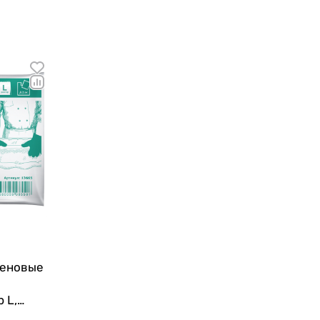
леновые
 L,