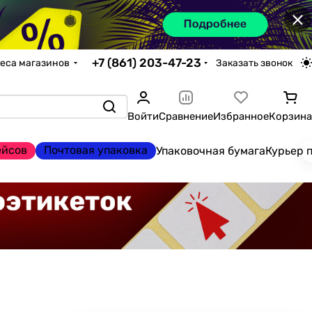
×
+7 (861) 203-47-23
еса магазинов
Заказать звонок
Войти
Сравнение
Избранное
Корзина
ейсов
Почтовая упаковка
Упаковочная бумага
Курьер 