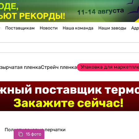
Поставщикам
Новости
Наша команда
Наши заводы
Адр
Упаковка для маркетпл
зырчатая пленка
Стрейч пленка
Полиэтиленовые перчатки
15 фото