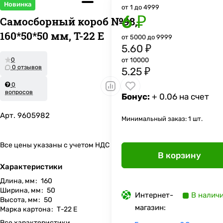
Новинка
от 1 до 4999
6 ₽
Самосборный короб №98,
160*50*50 мм, Т-22 Е
от 5000 до 9999
5.60 ₽
0
от 10000
0 отзывов
5.25 ₽
0
вопросов
Бонус:
+ 0.06 на счет
Арт.
9605982
Минимальный заказ: 1 шт.
Все цены указаны с учетом НДС
В корзину
Характеристики
Длина, мм
:
160
Ширина, мм
:
50
Интернет-
В налич
Высота, мм
:
50
магазин:
Марка картона
:
Т-22 Е
Все характеристики