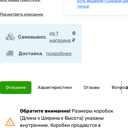
Есть дешевле? Снизим це
точка!
Посмотреть описание
из 1
0
Самовывоз
,
магазина
₽
Доставка
,
подробнее
Описание
Характеристики
Отзывы
Вопросы
Обратите внимание!
Размеры коробок
(Длина х Ширина х Высота) указаны
внутренние. Коробки продаются в