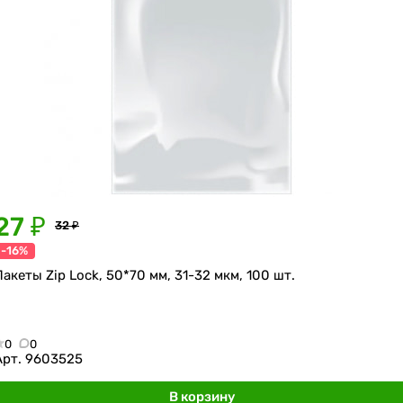
27 ₽
32 ₽
-16%
Пакеты Zip Lock, 50*70 мм, 31-32 мкм, 100 шт.
0
0
Арт.
9603525
В корзину