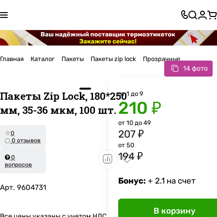
Главная
Каталог
Пакеты
Пакеты zip lock
Прозрачные
14 фото
Пакеты Zip Lock, 180*250
от 1 до 9
210 ₽
мм, 35-36 мкм, 100 шт.
от 10 до 49
207 ₽
0
0 отзывов
от 50
194 ₽
0
вопросов
Бонус:
+ 2.1 на счет
Арт.
9604731
В корзину
Все цены указаны с учетом НДС