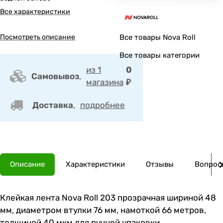
Все характеристики
Посмотреть описание
Все товары Nova Roll
Все товары категории
из 1
0
Самовывоз
,
магазина
₽
Доставка
,
подробнее
Описание
Характеристики
Отзывы
Вопросы
Клейкая лента Nova Roll 203 прозрачная шириной 48
мм, диаметром втулки 76 мм, намоткой 66 метров,
толщиной 40 мкм для ручной упаковки.