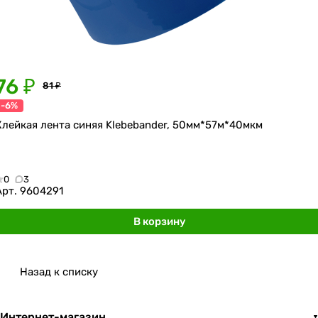
76 ₽
81 ₽
-6%
Клейкая лента синяя Klebebander, 50мм*57м*40мкм
0
3
Арт.
9604291
В корзину
Назад к списку
Интернет-магазин