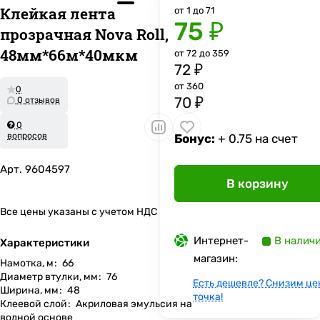
Клейкая лента
от 1 до 71
75 ₽
прозрачная Nova Roll,
48мм*66м*40мкм
от 72 до 359
72 ₽
от 360
0
70 ₽
0 отзывов
0
вопросов
Бонус:
+ 0.75 на счет
Арт.
9604597
В корзину
Все цены указаны с учетом НДС
Интернет-
В налич
Характеристики
магазин:
Намотка, м
:
66
Диаметр втулки, мм
:
76
Есть дешевле? Снизим це
Ширина, мм
:
48
точка!
Клеевой слой
:
Акриловая эмульсия на
водной основе