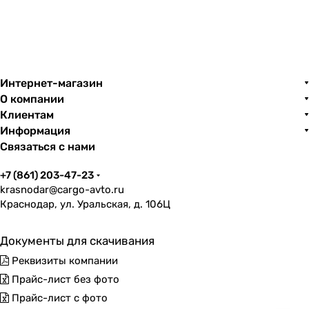
ТОП подарочной упаковки
ТОП упаковки для маркетплейсов
ТОП для упаковки хрупких товаров
ТОП товаров для продажи на Авито
Интернет-магазин
О компании
Клиентам
Информация
Связаться с нами
+7 (861) 203-47-23
krasnodar@cargo-avto.ru
Краснодар, ул. Уральская, д. 106Ц
Документы для скачивания
Реквизиты компании
Прайс-лист без фото
Прайс-лист с фото