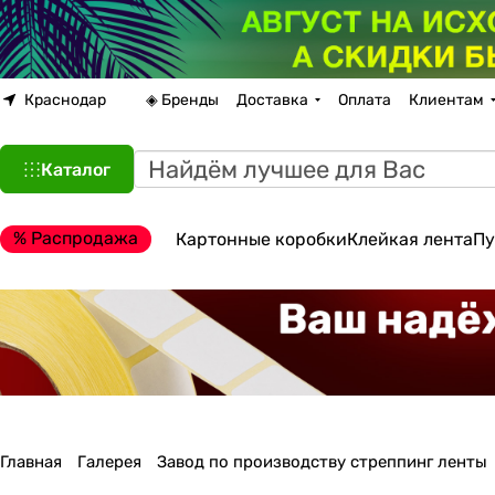
Краснодар
◈ Бренды
Доставка
Оплата
Клиентам
Каталог
% Распродажа
Картонные коробки
Клейкая лента
Пу
Главная
Галерея
Завод по производству стреппинг ленты