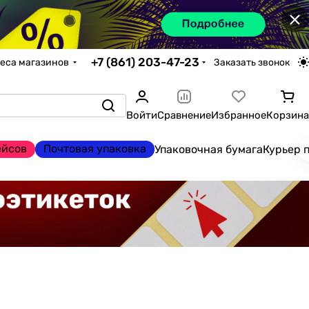
×
+7 (861) 203-47-23
еса магазинов
Заказать звонок
Войти
Сравнение
Избранное
Корзина
ейсов
Почтовая упаковка
Упаковочная бумага
Курьер 