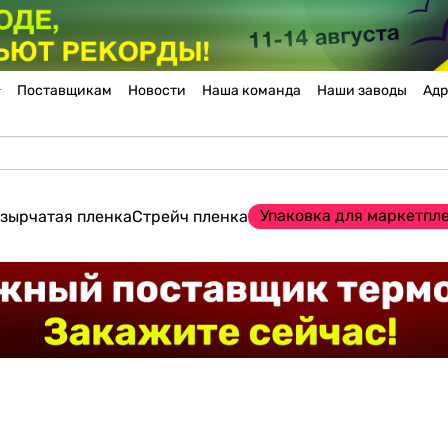
Поставщикам
Новости
Наша команда
Наши заводы
Адр
Упаковка для маркетпл
зырчатая пленка
Стрейч пленка