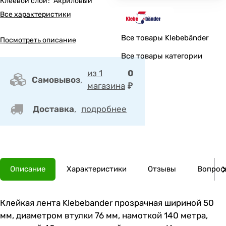
Клеевой слой
:
Акриловый
Все характеристики
Все товары Klebebänder
Посмотреть описание
Все товары категории
из 1
0
Самовывоз
,
магазина
₽
Доставка
,
подробнее
Описание
Характеристики
Отзывы
Вопросы
Клейкая лента Klebebander прозрачная шириной 50
мм, диаметром втулки 76 мм, намоткой 140 метра,