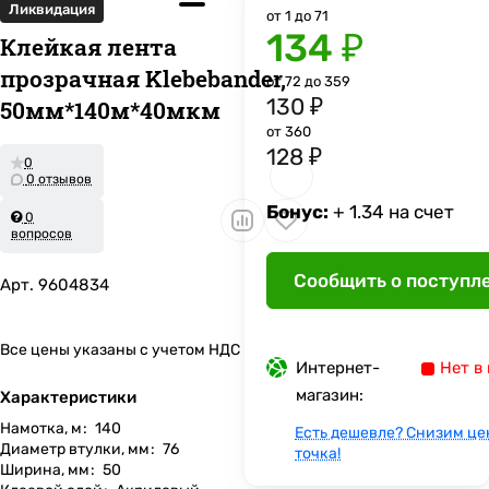
Ликвидация
от 1 до 71
134 ₽
Клейкая лента
прозрачная Klebebander,
от 72 до 359
130 ₽
50мм*140м*40мкм
от 360
128 ₽
0
0 отзывов
Бонус:
+ 1.34 на счет
0
вопросов
Сообщить о поступл
Арт.
9604834
Все цены указаны с учетом НДС
Интернет-
Нет в
магазин:
Характеристики
Намотка, м
:
140
Есть дешевле? Снизим це
Диаметр втулки, мм
:
76
точка!
Ширина, мм
:
50