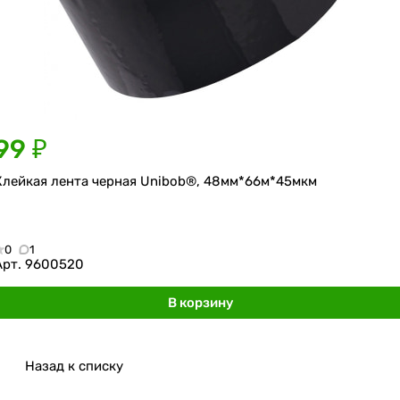
99 ₽
Клейкая лента черная Unibob®, 48мм*66м*45мкм
0
1
Арт.
9600520
В корзину
Назад к списку