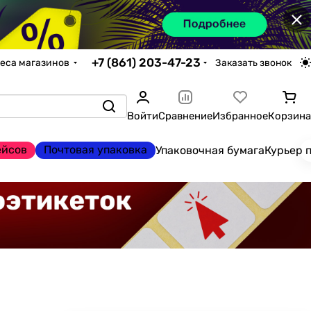
×
+7 (861) 203-47-23
еса магазинов
Заказать звонок
Войти
Сравнение
Избранное
Корзина
ейсов
Почтовая упаковка
Упаковочная бумага
Курьер 