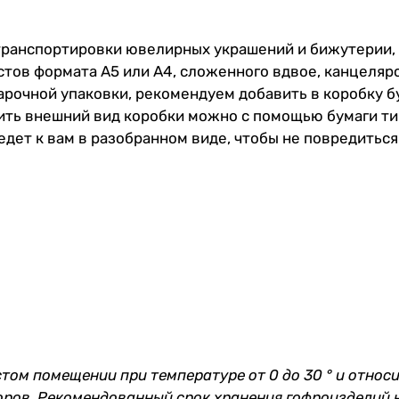
 транспортировки ювелирных украшений и бижутерии,
истов формата А5 или А4, сложенного вдвое, канцеляр
дарочной упаковки, рекомендуем добавить в коробку
б
ить внешний вид коробки можно с помощью бумаги ти
едет к вам в разобранном виде, чтобы не повредиться
стом помещении при температуре от 0 до 30 ° и относ
оров. Рекомендованный срок хранения гофроизделий н