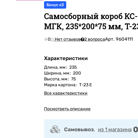
Бонус x3
Самосборный короб КС-
МГК, 235*200*75 мм, Т-2
Арт.
9604111
0
Нет отзывов
2 вопроса
Характеристики
Длина, мм
:
235
Ширина, мм
:
200
Высота, мм
:
75
Марка картона
:
Т-23 Е
Все характеристики
Посмотреть описание
0
Самовывоз
,
из 1 магазина