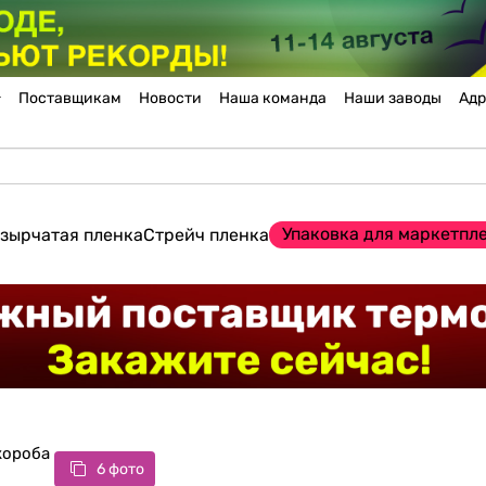
Поставщикам
Новости
Наша команда
Наши заводы
Адр
Упаковка для маркетпл
зырчатая пленка
Стрейч пленка
короба
6 фото