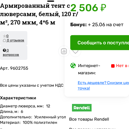
Армированный тент с
2 506 ₽
люверсами, белый, 120 г/
м², 270 мкм, 4*6 м
Бонус:
+ 25.06 на счет
0
0 отзывов
Сообщить о поступл
0
вопросов
Интернет-
Нет в
Арт.
9602755
магазин:
Есть дешевле? Снизим це
Все цены указаны с учетом НДС
точка!
Характеристики
Диаметр люверса, мм
:
12
Длина, м
:
6
Дополнительно
:
Усиленный угол
Все товары Rendell
Материал
:
100% полиэтилен